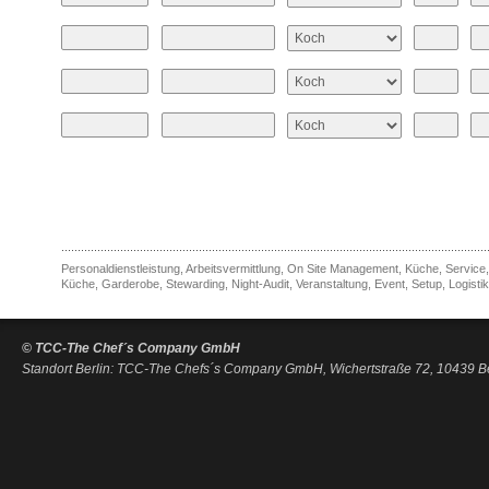
Personaldienstleistung, Arbeitsvermittlung, On Site Management, Küche, Service
Küche, Garderobe, Stewarding, Night-Audit, Veranstaltung, Event, Setup, Logist
© TCC-The Chef´s Company GmbH
Standort Berlin: TCC-The Chefs´s Company GmbH, Wichertstraße 72, 10439 Be